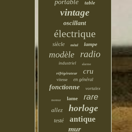
portable
table
vintage
oscillant
électrique
siècle
lampe
métal
radio
modèle
industriel
alarme
cru
réfrigérateur
en général
vitesse
fonctionne
vortalex
rare
lame
moteur
horloge
allez
antique
testé
mur