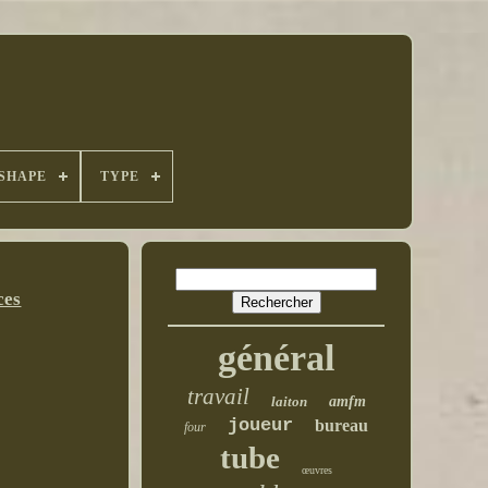
SHAPE
TYPE
ces
général
travail
laiton
amfm
joueur
bureau
four
tube
œuvres