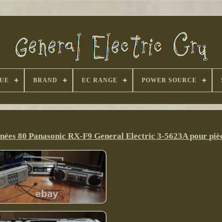
UE
BRAND
EC RANGE
POWER SOURCE
nnées 80 Panasonic RX-F9 General Electric 3-5623A pour piè