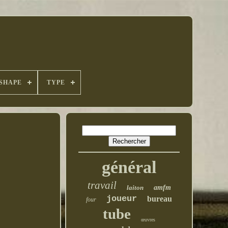
SHAPE
TYPE
général
travail
laiton
amfm
joueur
bureau
four
tube
œuvres