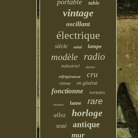
portable
table
vintage
oscillant
électrique
siècle
lampe
métal
radio
modèle
industriel
alarme
cru
réfrigérateur
en général
vitesse
fonctionne
vortalex
rare
lame
moteur
horloge
allez
antique
testé
mur