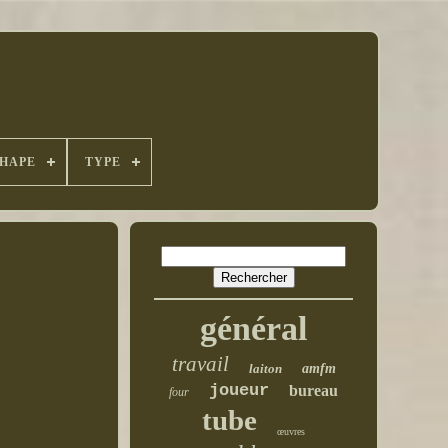
HAPE
TYPE
général
travail
laiton
amfm
joueur
bureau
four
tube
œuvres