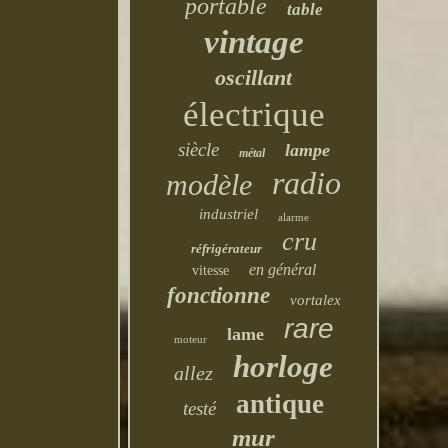
portable
table
vintage
oscillant
électrique
siècle
lampe
métal
radio
modèle
industriel
alarme
cru
réfrigérateur
en général
vitesse
fonctionne
vortalex
rare
lame
moteur
horloge
allez
antique
testé
mur