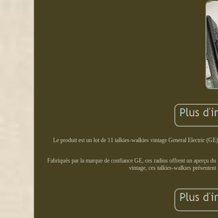
Le produit est un lot de 11 talkies-walkies vintage General Electric (GE
Fabriqués par la marque de confiance GE, ces radios offrent un aperçu du pa
vintage, ces talkies-walkies présenten