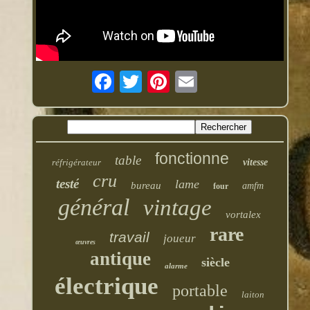
fonctionne
table
réfrigérateur
vitesse
cru
testé
lame
bureau
amfm
four
général
vintage
vortalex
rare
travail
joueur
œuvres
antique
siècle
alarme
électrique
portable
laiton