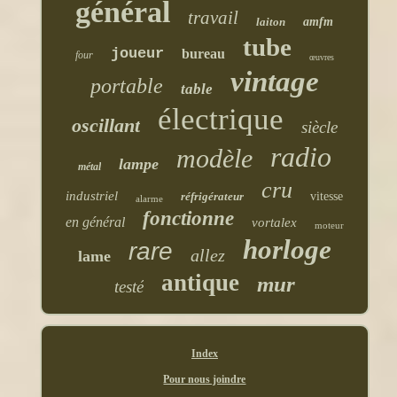
général
travail
laiton
amfm
tube
joueur
bureau
four
œuvres
vintage
portable
table
électrique
oscillant
siècle
radio
modèle
lampe
métal
cru
industriel
réfrigérateur
vitesse
alarme
fonctionne
en général
vortalex
moteur
horloge
rare
allez
lame
antique
mur
testé
Index
Pour nous joindre