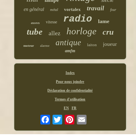
lampe
travail
en général
vortalex
métal
four
radio
lame
vitesse
œuvres
horloge
tube
cru
allez
antique
joueur
laiton
moteur
alarme
amfm
Index
Pour nous joindre
Déclaration de confidentialité
Termes d'utilisation
EN
FR