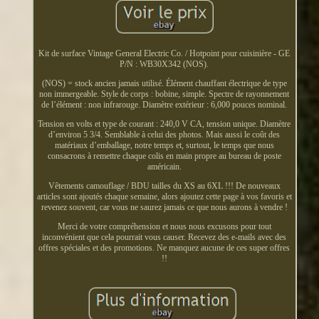
Kit de surface Vintage General Electric Co. / Hotpoint pour cuisinière - GE
P/N : WB30X342 (NOS).
(NOS) = stock ancien jamais utilisé. Élément chauffant électrique de type
non immergeable. Style de corps : bobine, simple. Spectre de rayonnement
de l’élément : non infrarouge. Diamètre extérieur : 6,000 pouces nominal.
Tension en volts et type de courant : 240,0 V CA, tension unique. Diamètre
d’environ 5 3/4. Semblable à celui des photos. Mais aussi le coût des
matériaux d’emballage, notre temps et, surtout, le temps que nous
consacrons à remettre chaque colis en main propre au bureau de poste
américain.
Vêtements camouflage / BDU tailles du XS au 6XL !!! De nouveaux
articles sont ajoutés chaque semaine, alors ajoutez cette page à vos favoris et
revenez souvent, car vous ne saurez jamais ce que nous aurons à vendre !
Merci de votre compréhension et nous nous excusons pour tout
inconvénient que cela pourrait vous causer. Recevez des e-mails avec des
offres spéciales et des promotions. Ne manquez aucune de ces super offres
!!