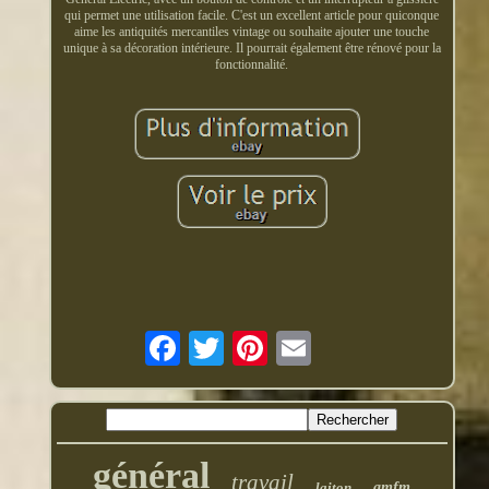
qui permet une utilisation facile. C'est un excellent article pour quiconque
aime les antiquités mercantiles vintage ou souhaite ajouter une touche
unique à sa décoration intérieure. Il pourrait également être rénové pour la
fonctionnalité.
général
travail
laiton
amfm