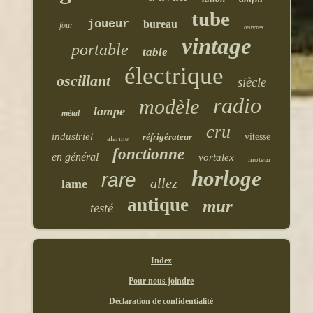
tube
joueur
bureau
four
œuvres
vintage
portable
table
électrique
oscillant
siècle
radio
modèle
lampe
métal
cru
industriel
réfrigérateur
vitesse
alarme
fonctionne
en général
vortalex
moteur
horloge
rare
allez
lame
antique
mur
testé
Index
Pour nous joindre
Déclaration de confidentialité