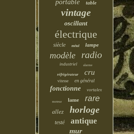
portable
table
vintage
oscillant
électrique
siècle
lampe
métal
radio
modèle
industriel
alarme
cru
réfrigérateur
en général
vitesse
fonctionne
vortalex
rare
lame
moteur
horloge
allez
antique
testé
mur