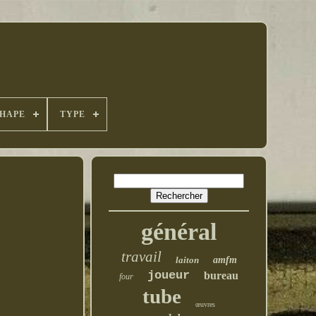
HAPE
TYPE
général
travail
laiton
amfm
joueur
bureau
four
tube
œuvres