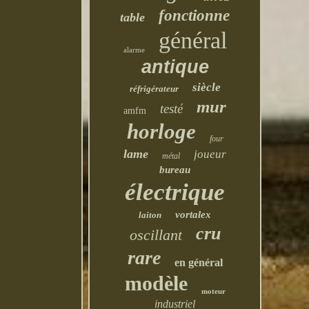
fonctionne
table
général
alarme
antique
siècle
réfrigérateur
mur
testé
amfm
horloge
four
lame
joueur
métal
bureau
électrique
vortalex
laiton
cru
oscillant
rare
en général
modèle
moteur
industriel