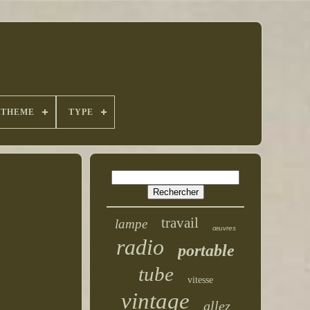
THEME
TYPE
travail
lampe
œuvres
radio
portable
tube
vitesse
vintage
allez