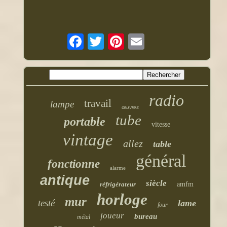
radio
travail
lampe
œuvres
tube
portable
vitesse
vintage
allez
table
général
fonctionne
alarme
antique
siècle
réfrigérateur
amfm
horloge
mur
testé
lame
four
joueur
bureau
métal