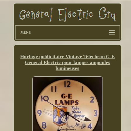
MENU
Horloge publicitaire Vintage Telechron G-E
General Electric pour lampes ampoules
lumineuses