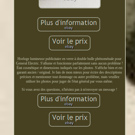
Horloge lumineuse publicitaire en verre à double bulle phénoménale pour
General Electric. S'allume et fonctionne parfaitement sans aucun problème !
État cosmétique et dimensions indiqués sur les photos. S'affiche bien et est
garanti ancien / original. Je fais de mon mieux pour écrire des descriptions
précises et mentionner tout dommage ou autre problème, mais veuillez
utiliser les photos pour juger de l'état général par vous-même.
Si vous avez des questions, n'hésitez pas à m'envoyer un message !