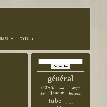
HAPE
TYPE
général
travail
laiton
amfm
joueur
bureau
four
tube
œuvres