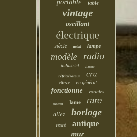
portable
table
vintage
oscillant
électrique
siècle
lampe
métal
radio
modèle
industriel
alarme
cru
réfrigérateur
en général
vitesse
fonctionne
vortalex
rare
lame
moteur
horloge
allez
antique
testé
mur