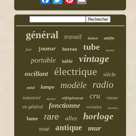
général
travail
laiton
amfm
tube
joueur
bureau
four
œuvres
vintage
portable
table
électrique
oscillant
siècle
radio
modèle
lampe
métal
cru
industriel
réfrigérateur
vitesse
alarme
fonctionne
en général
vortalex
moteur
horloge
rare
allez
lame
antique
mur
testé