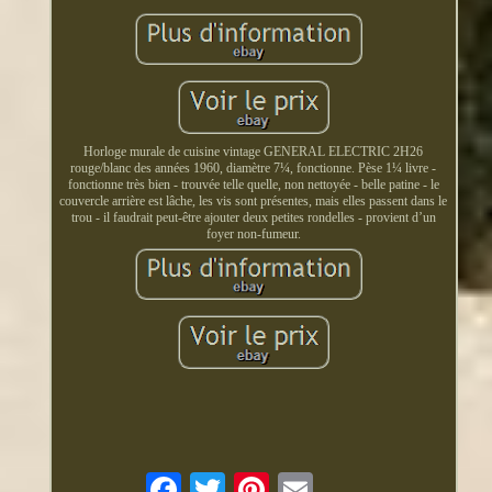
Horloge murale de cuisine vintage GENERAL ELECTRIC 2H26
rouge/blanc des années 1960, diamètre 7¼, fonctionne. Pèse 1¼ livre -
fonctionne très bien - trouvée telle quelle, non nettoyée - belle patine - le
couvercle arrière est lâche, les vis sont présentes, mais elles passent dans le
trou - il faudrait peut-être ajouter deux petites rondelles - provient d’un
foyer non-fumeur.