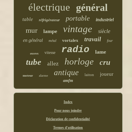
électrique
général
portable
table
industriel
réfrigérateur
vintage
mur
siècle
lampe
travail
en général
vortalex
métal
four
radio
lame
vitesse
œuvres
horloge
tube
cru
allez
antique
joueur
laiton
moteur
alarme
amfm
Index
Pour nous joindre
Déclaration de confidentialité
Termes d'utilisation