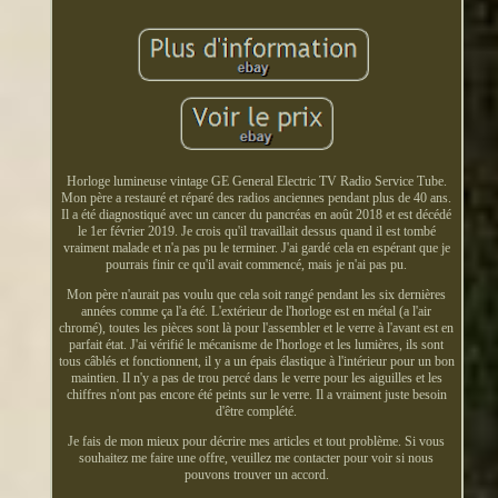
Horloge lumineuse vintage GE General Electric TV Radio Service Tube.
Mon père a restauré et réparé des radios anciennes pendant plus de 40 ans.
Il a été diagnostiqué avec un cancer du pancréas en août 2018 et est décédé
le 1er février 2019. Je crois qu'il travaillait dessus quand il est tombé
vraiment malade et n'a pas pu le terminer. J'ai gardé cela en espérant que je
pourrais finir ce qu'il avait commencé, mais je n'ai pas pu.
Mon père n'aurait pas voulu que cela soit rangé pendant les six dernières
années comme ça l'a été. L'extérieur de l'horloge est en métal (a l'air
chromé), toutes les pièces sont là pour l'assembler et le verre à l'avant est en
parfait état. J'ai vérifié le mécanisme de l'horloge et les lumières, ils sont
tous câblés et fonctionnent, il y a un épais élastique à l'intérieur pour un bon
maintien. Il n'y a pas de trou percé dans le verre pour les aiguilles et les
chiffres n'ont pas encore été peints sur le verre. Il a vraiment juste besoin
d'être complété.
Je fais de mon mieux pour décrire mes articles et tout problème. Si vous
souhaitez me faire une offre, veuillez me contacter pour voir si nous
pouvons trouver un accord.