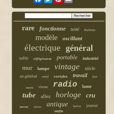
rare
fonctionne
testé
bureau
modèle
oscillant
électrique
général
portable
table
industriel
réfrigérateur
vintage
mur
siècle
lampe
travail
en général
vortalex
métal
four
radio
lame
vitesse
œuvres
horloge
tube
cru
allez
antique
joueur
laiton
moteur
alarme
amfm