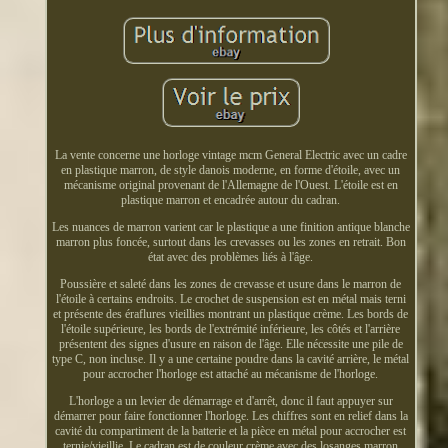
La vente concerne une horloge vintage mcm General Electric avec un cadre
en plastique marron, de style danois moderne, en forme d'étoile, avec un
mécanisme original provenant de l'Allemagne de l'Ouest. L'étoile est en
plastique marron et encadrée autour du cadran.
Les nuances de marron varient car le plastique a une finition antique blanche
marron plus foncée, surtout dans les crevasses ou les zones en retrait. Bon
état avec des problèmes liés à l'âge.
Poussière et saleté dans les zones de crevasse et usure dans le marron de
l'étoile à certains endroits. Le crochet de suspension est en métal mais terni
et présente des éraflures vieillies montrant un plastique crème. Les bords de
l'étoile supérieure, les bords de l'extrémité inférieure, les côtés et l'arrière
présentent des signes d'usure en raison de l'âge. Elle nécessite une pile de
type C, non incluse. Il y a une certaine poudre dans la cavité arrière, le métal
pour accrocher l'horloge est attaché au mécanisme de l'horloge.
L'horloge a un levier de démarrage et d'arrêt, donc il faut appuyer sur
démarrer pour faire fonctionner l'horloge. Les chiffres sont en relief dans la
cavité du compartiment de la batterie et la pièce en métal pour accrocher est
ternie/vieillie. Le cadran est de couleur crème avec des losanges marron