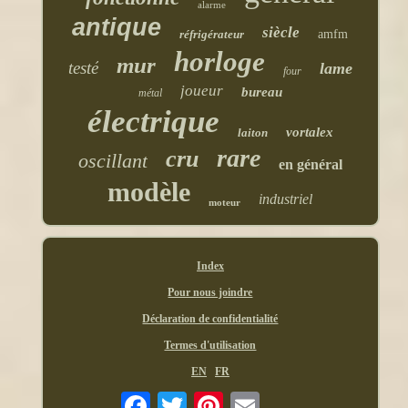
alarme
antique
siècle
réfrigérateur
amfm
horloge
mur
testé
lame
four
joueur
bureau
métal
électrique
vortalex
laiton
rare
cru
oscillant
en général
modèle
industriel
moteur
Index
Pour nous joindre
Déclaration de confidentialité
Termes d'utilisation
EN
FR