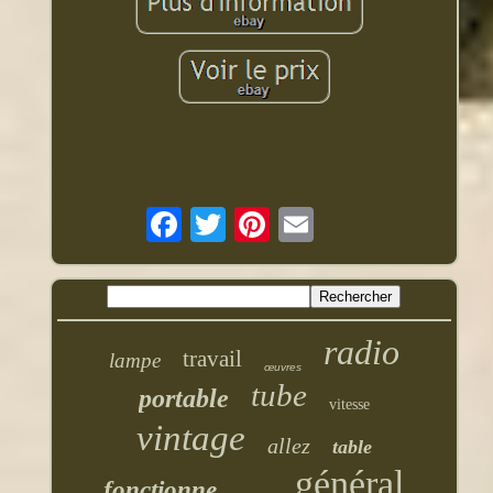
radio
travail
lampe
œuvres
tube
portable
vitesse
vintage
allez
table
général
fonctionne