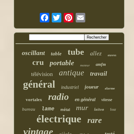
tube
oscillant
allez
table
œuvres
cru
portable
amfm
moteur
antique
travail
télévision
général
joueur
industriel
alarme
radio
en général
vortalex
vitesse
mur
lame
laiton
bureau
four
métal
électrique
rare
vintage
testé
siècle