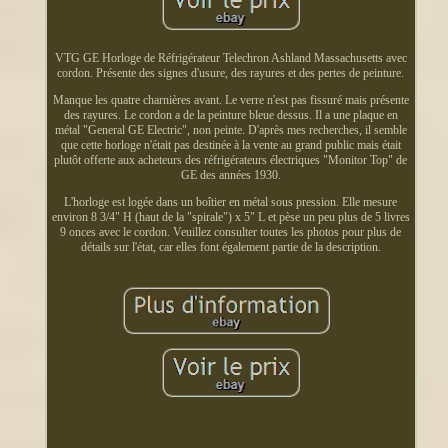
VTG GE Horloge de Réfrigérateur Telechron Ashland Massachusetts avec
cordon. Présente des signes d'usure, des rayures et des pertes de peinture.
Manque les quatre charnières avant. Le verre n'est pas fissuré mais présente
des rayures. Le cordon a de la peinture bleue dessus. Il a une plaque en
métal "General GE Electric", non peinte. D'après mes recherches, il semble
que cette horloge n'était pas destinée à la vente au grand public mais était
plutôt offerte aux acheteurs des réfrigérateurs électriques "Monitor Top" de
GE des années 1930.
L'horloge est logée dans un boîtier en métal sous pression. Elle mesure
environ 8 3/4" H (haut de la "spirale") x 5" L et pèse un peu plus de 5 livres
9 onces avec le cordon. Veuillez consulter toutes les photos pour plus de
détails sur l'état, car elles font également partie de la description.