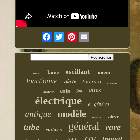
oscillant
lame
joueur
métal
fonctionne
siècle
bureau
alarme
allez
amfm
four
moteur
électrique
en général
modèle
antique
vitesse
œuvres
général
tube
rare
vortalex
cru
travail
table