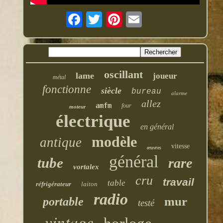
oscillant
lame
joueur
métal
fonctionne
siècle
bureau
alarme
allez
amfm
four
moteur
électrique
en général
modèle
antique
vitesse
œuvres
général
tube
rare
vortalex
cru
travail
table
réfrigérateur
laiton
radio
mur
portable
testé
vintage