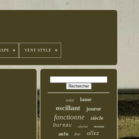
HAPE
VENT STYLE
lame
métal
oscillant
joueur
fonctionne
siècle
bureau
alarme
moteur
allez
amfm
four