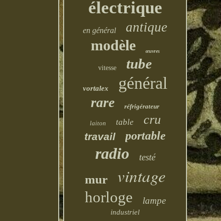
électrique
antique
en général
modèle
œuvres
tube
vitesse
général
vortalex
rare
réfrigérateur
cru
table
laiton
portable
travail
radio
testé
vintage
mur
horloge
lampe
industriel