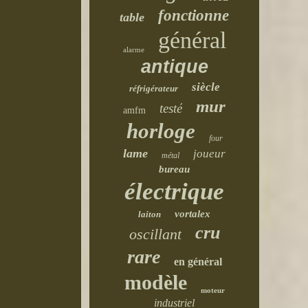
fonctionne
table
général
alarme
antique
siècle
réfrigérateur
mur
testé
amfm
horloge
four
lame
joueur
métal
bureau
électrique
vortalex
laiton
cru
oscillant
rare
en général
modèle
moteur
industriel