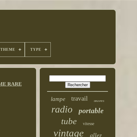
THEME
TYPE
AME RARE
travail
lampe
œuvres
radio
portable
tube
vitesse
vintage
allez