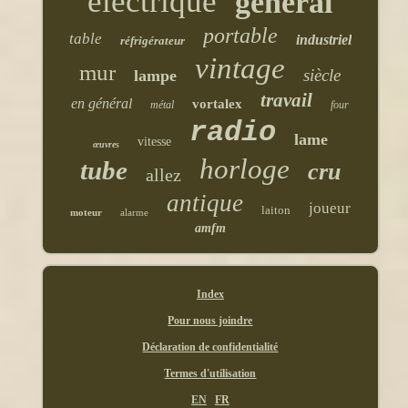
électrique
général
portable
table
industriel
réfrigérateur
vintage
mur
siècle
lampe
travail
en général
vortalex
métal
four
radio
lame
vitesse
œuvres
horloge
tube
cru
allez
antique
joueur
laiton
moteur
alarme
amfm
Index
Pour nous joindre
Déclaration de confidentialité
Termes d'utilisation
EN
FR