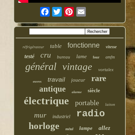
fonctionne
table
réfrigérateur
vitesse
cru
testé
lame
bureau
amfm
four
général
vintage
vortalex
rare
travail
joueur
œuvres
antique
siècle
alarme
électrique
portable
laiton
radio
mur
industriel
horloge
allez
lampe
métal