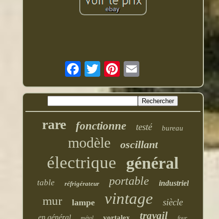
rare
fonctionne
testé
bureau
modèle
oscillant
électrique
général
portable
table
industriel
réfrigérateur
vintage
mur
siècle
lampe
travail
en général
vortalex
métal
four