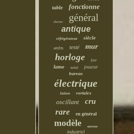
fonctionne
table
général
alarme
antique
siècle
réfrigérateur
mur
testé
amfm
horloge
four
lame
joueur
métal
bureau
électrique
vortalex
laiton
cru
oscillant
rare
en général
modèle
moteur
industriel