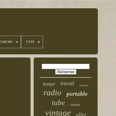
THEME
TYPE
travail
lampe
œuvres
radio
portable
tube
vitesse
vintage
allez