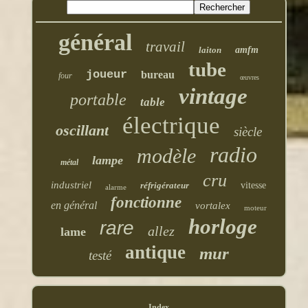
général
travail
laiton
amfm
tube
joueur
bureau
four
œuvres
vintage
portable
table
électrique
oscillant
siècle
radio
modèle
lampe
métal
cru
industriel
réfrigérateur
vitesse
alarme
fonctionne
en général
vortalex
moteur
horloge
rare
allez
lame
antique
mur
testé
Index