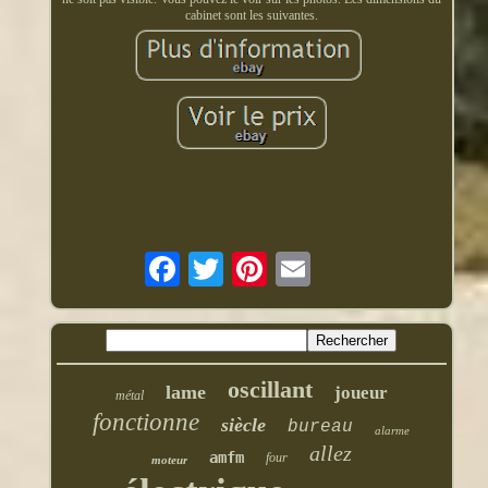
cabinet sont les suivantes.
oscillant
lame
joueur
métal
fonctionne
siècle
bureau
alarme
allez
amfm
four
moteur