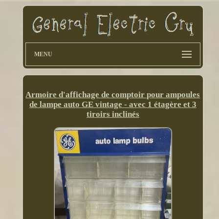
MENU
Armoire d'affichage de comptoir pour ampoules
de lampe auto GE vintage - avec 1 étagère et 3
tiroirs inclinés