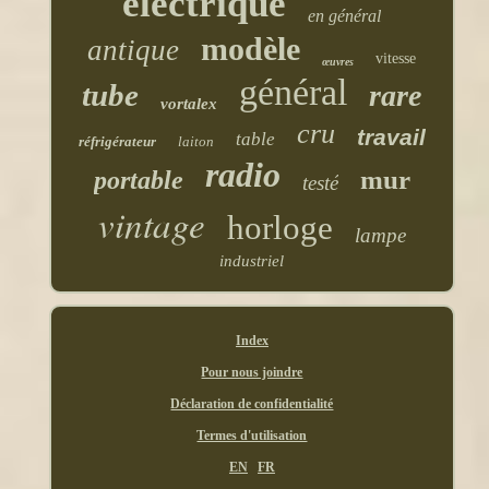
électrique
en général
modèle
antique
vitesse
œuvres
général
tube
rare
vortalex
cru
travail
table
réfrigérateur
laiton
radio
mur
portable
testé
vintage
horloge
lampe
industriel
Index
Pour nous joindre
Déclaration de confidentialité
Termes d'utilisation
EN
FR