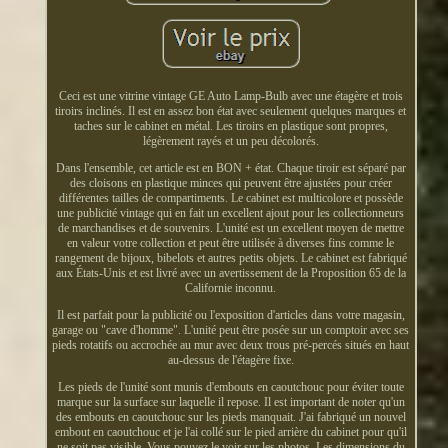
Ceci est une vitrine vintage GE Auto Lamp-Bulb avec une étagère et trois
tiroirs inclinés. Il est en assez bon état avec seulement quelques marques et
taches sur le cabinet en métal. Les tiroirs en plastique sont propres,
légèrement rayés et un peu décolorés.
Dans l'ensemble, cet article est en BON + état. Chaque tiroir est séparé par
des cloisons en plastique minces qui peuvent être ajustées pour créer
différentes tailles de compartiments. Le cabinet est multicolore et possède
une publicité vintage qui en fait un excellent ajout pour les collectionneurs
de marchandises et de souvenirs. L'unité est un excellent moyen de mettre
en valeur votre collection et peut être utilisée à diverses fins comme le
rangement de bijoux, bibelots et autres petits objets. Le cabinet est fabriqué
aux États-Unis et est livré avec un avertissement de la Proposition 65 de la
Californie inconnu.
Il est parfait pour la publicité ou l'exposition d'articles dans votre magasin,
garage ou "cave d'homme". L'unité peut être posée sur un comptoir avec ses
pieds rotatifs ou accrochée au mur avec deux trous pré-percés situés en haut
au-dessus de l'étagère fixe.
Les pieds de l'unité sont munis d'embouts en caoutchouc pour éviter toute
marque sur la surface sur laquelle il repose. Il est important de noter qu'un
des embouts en caoutchouc sur les pieds manquait. J'ai fabriqué un nouvel
embout en caoutchouc et je l'ai collé sur le pied arrière du cabinet pour qu'il
ne soit pas visible. Vous pouvez le voir sur les photos. Les dimensions du