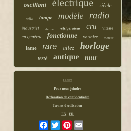
électrique
oscillant
siècle
radio
modèle
lampe
métal
cru
industriel
réfrigérateur
vitesse
alarme
fonctionne
en général
vortalex
moteur
horloge
rare
allez
lame
antique
mur
testé
Index
Pour nous joindre
Déclaration de confidentialité
Termes d'utilisation
EN
FR