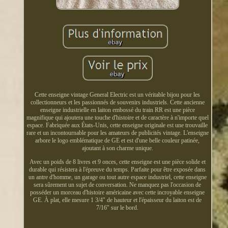
Cette enseigne vintage General Electric est un véritable bijou pour les
collectionneurs et les passionnés de souvenirs industriels. Cette ancienne
enseigne industrielle en laiton embossé du train RR est une pièce
magnifique qui ajoutera une touche d'histoire et de caractère à n'importe quel
espace. Fabriquée aux États-Unis, cette enseigne originale est une trouvaille
rare et un incontournable pour les amateurs de publicités vintage. L'enseigne
arbore le logo emblématique de GE et est d'une belle couleur patinée,
ajoutant à son charme unique.
Avec un poids de 8 livres et 9 onces, cette enseigne est une pièce solide et
durable qui résistera à l'épreuve du temps. Parfaite pour être exposée dans
un antre d'homme, un garage ou tout autre espace industriel, cette enseigne
sera sûrement un sujet de conversation. Ne manquez pas l'occasion de
posséder un morceau d'histoire américaine avec cette incroyable enseigne
GE. À plat, elle mesure 1 3/4" de hauteur et l'épaisseur du laiton est de
7/16" sur le bord.