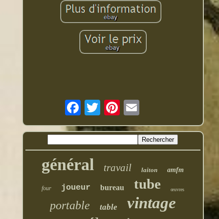
général
travail
laiton
amfm
tube
joueur
bureau
four
œuvres
vintage
portable
table