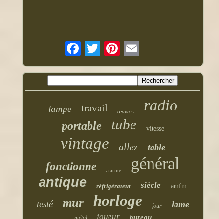
radio
travail
lampe
œuvres
tube
portable
vitesse
vintage
allez
table
général
fonctionne
alarme
antique
siècle
réfrigérateur
amfm
horloge
mur
testé
lame
four
joueur
bureau
métal