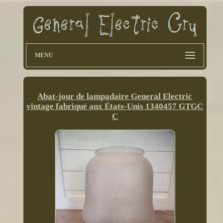
MENU
Abat-jour de lampadaire General Electric
vintage fabriqué aux États-Unis 1340457 GTGC
C